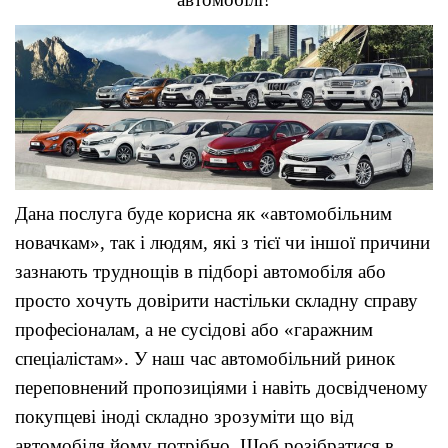
Дана послуга буде корисна як «автомобільним
новачкам», так і людям, які з тієї чи іншої причини
зазнають труднощів в підборі автомобіля або
просто хочуть довірити настільки складну справу
професіоналам, а не сусідові або «гаражним
спеціалістам». У наш час автомобільний ринок
переповнений пропозиціями і навіть досвідченому
покупцеві іноді складно зрозуміти що від
автомобіля йому потрібно. Щоб розібратися в