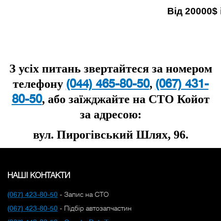
Від 20000
$ 
З усіх питань звертайтеся за номером
(044) 465-80-50
(067) 431-
телефону
,
80-50
, або заїжджайте на СТО Койот
за адресою:
вул. Пирог
і
вс
ь
кий Шлях, 96.
НАШІ КОНТАКТИ
(067) 423-80-50
- Запис на СТО
(067) 423-80-50
- Підбір автозапчастин