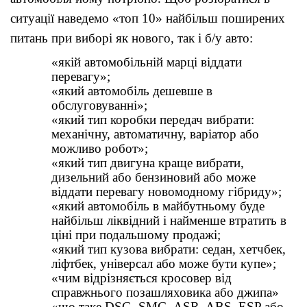
ситуації наведемо «топ 10» найбільш поширених
питань при виборі як нового, так і б/у авто:
«якій автомобільній марці віддати
перевагу»;
«який автомобіль дешевше в
обслуговуванні»;
«який тип коробки передач вибрати:
механічну, автоматичну, варіатор або
можливо робот»;
«який тип двигуна краще вибрати,
дизельний або бензиновий або може
віддати перевагу новомодному гібриду»;
«який автомобіль в майбутньому буде
найбільш ліквідний і найменше втратить в
ціні при подальшому продажі;
«який тип кузова вибрати: седан, хетчбек,
ліфтбек, універсал або може бути купе»;
«чим відрізняється кросовер від
справжнього позашляховика або джипа»
«що таке DSG, SMG, ASR, ABS, ESP або